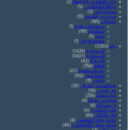
حول العالم في 80 مقالاً
(2)
د.فؤاد المغامسي
(5)
سمية جلّون
(3)
شاعر من المدينة
(15)
صفحات
(165)
إستشارات طبية
(1)
تكنولوجيا
(119)
صحة
(5)
موضة وجمال
(1)
عام
(3٬550)
السعودية
(1٬826)
السعودية
(1٬607)
السياحة
(42)
العالم
(356)
ترند السعودية
(87)
ثقافة وفن
(102)
مزارات
(11)
عبدالمحسن البدراني
(26)
علي الحربي
(14)
غير مصنف
(256)
قراءة في وثيقة
(4)
لن ننساكم
(6)
ماجد الصقيري
(4)
مال وأعمال
(60)
محمد صالح البليهشي
(6)
محمد عوض الله العمري
(45)
مشاركات
(2)