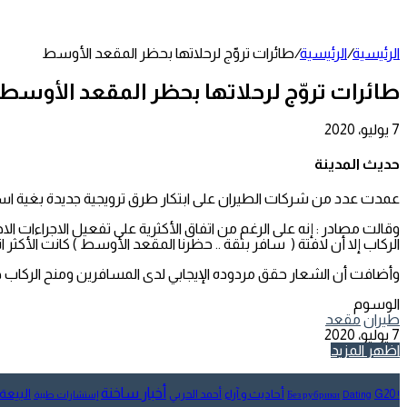
عمود
جانبي
الرئيسية
/
الرئيسية
/
طائرات تروّج لرحلاتها بحظر المقعد الأوسط
طائرات تروّج لرحلاتها بحظر المقعد الأوسط
7 يوليو، 2020
تويتر
طباعة
تيلقرام
لينكدإن
واتساب
مشاركة
فيسبوك
عبر
حديث المدينة
البريد
عمدت عدد من شركات الطيران على ابتكار طرق ترويجية جديدة بغية اس
وقالت مصادر : إنه على الرغم من اتفاق الأكثرية على تفعيل الاجراءات ا
الركاب إلا أن لافتة ( سافر بثقة .. حظرنا المقعد الأوسط ) كانت الأكثر ا
وأضافت أن الشعار حقق مردوده الإيجابي لدى المسافرين ومنح الركاب حال
الوسوم
طيران
مقعد
7 يوليو، 2020
تويتر
طباعة
تيلقرام
لينكدإن
واتساب
مشاركة
فيسبوك
اظهر المزيد
عبر
البريد
أخبار ساخنة
البيعة
أحاديث و آراء
G20
أحمد الحربي
! Без рубрики
Dating
إستشارات طبية