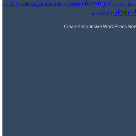
غير مصنف
مال
علي الحربي
لن ننساكم
قراءة في وثيقة
ماجد الصقيري
ت نظر
يوم التأسيس
Clean Responsive WordPress Newsp