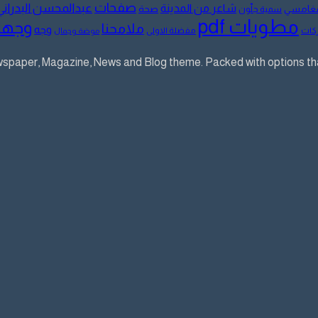
صفحات
عبدالمحسن البدراني
شاعر من المدينة
لمغامسي
صحة
سمية جلّون
مطويات pdf
وجها
ملامحنا
وجه
كات
مفضلة الاولى
موضة وجمال
aper, Magazine, News and Blog theme. Packed with options that 