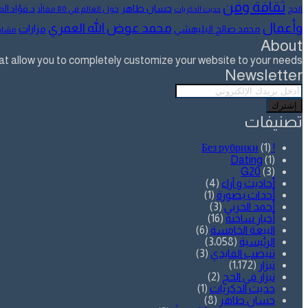
ثقافة وفن
حسان طاهر
د.فؤاد ا
الحج
حول العالم في 80 مقالاً
حديث الذكريات
وأعمال
محمد عوض الله العمري
مزارات
محمد صالح البليهشي
مشار
About
allow you to completely customize your website to your needs.
Newsletter
أدخل
بريدك
الإلكتروني
تصنيفات
(1)
! Без рубрики
Dating
(1)
G20
(3)
أحاديث و آراء
(4)
أحداث بصورة
(1)
أحمد الحربي
(3)
أخبار ساخنة
(16)
البيعة الخامسة
(6)
الرئيسية
(3٬058)
تنيضب الفايدي
(3)
تيزار
(1٬172)
تيزار في الحج
(2)
حديث الذكريات
(1)
حسان طاهر
(8)