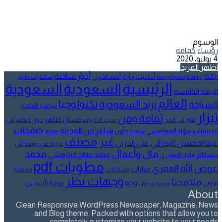
الوسوم
رؤساء
كمامة
4 يوليو، 2020
اظهر المزيد
أخبار ساخنة
أحاديث و آراء
G20
أحمد الحربي
! Без рубрики
Dating
إستشارات طبية
الرئيسية
السعودية
السعودية
البيعة الخامسة
العالم
تكنولوجيا
ترند السعودية
السياحة
تنيضب الفايدي
تيزار
ثقافة وفن
حسان طاهر
تيزار في الحج
حول العالم في
حديث الذكريات
صفحات
شاعر من المدينة
د.فؤاد المغامسي
صحة
80 مقالاً
سمية جلّون
غير مصنف
عبدالمحسن البدراني
علي الحربي
لن
قراءة في وثيقة
مال وأعمال
محمد
ننساكم
محمد صالح البليهشي
ماجد الصقيري
مطويات pdf
عوض الله العمري
مزارات
مشاركات
مفضلة
وجهات نظر
ملامحنا
وجه
يوم التأسيس
الاولى
موضة وجمال
About
Clean Responsive WordPress Newspaper, Magazine, News
and Blog theme. Packed with options that allow you to
completely customize your website to your needs.