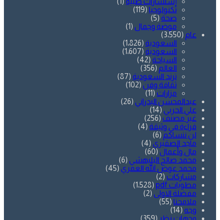
إستشارات طبية
(1)
تكنولوجيا
(119)
صحة
(5)
موضة وجمال
(1)
عام
(3٬550)
السعودية
(1٬826)
السعودية
(1٬607)
السياحة
(42)
العالم
(356)
ترند السعودية
(87)
ثقافة وفن
(102)
مزارات
(11)
عبدالمحسن البدراني
(26)
علي الحربي
(14)
غير مصنف
(256)
قراءة في وثيقة
(4)
لن ننساكم
(6)
ماجد الصقيري
(4)
مال وأعمال
(60)
محمد صالح البليهشي
(6)
محمد عوض الله العمري
(45)
مشاركات
(2)
مطويات pdf
(1٬528)
مفضلة الاولى
(2)
ملامحنا
(55)
وجه
(14)
وجهات نظر
(359)