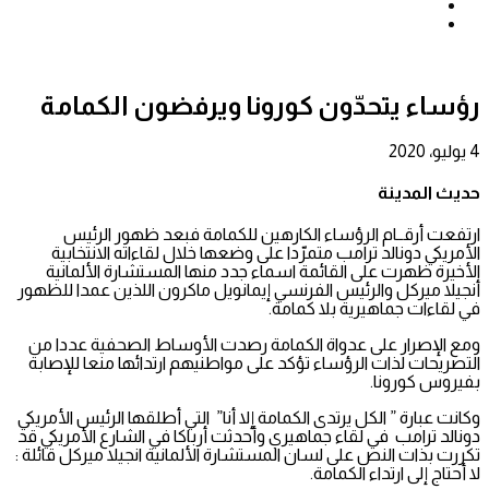
بحث
عن
إضافة
عمود
جانبي
رؤساء يتحدّون كورونا ويرفضون الكمامة
4 يوليو، 2020
حديث المدينة
ارتفعت أرقــام الرؤساء الكارهين للكمامة فبعد ظهور الرئيس
الأمريكي دونالد ترامب متمرّدا على وضعها خلال لقاءاته الانتخابية
الأخيرة ظهرت على القائمة اسماء جدد منها المستشارة الألمانية
أنجيلا ميركل والرئيس الفرنسي إيمانويل ماكرون اللذين عمدا للظهور
في لقاءات جماهيرية بلا كمامة.
ومع الإصرار على عدواة الكمامة رصدت الأوساط الصحفية عددا من
التصريحات لذات الرؤساء تؤكد على مواطنيهم ارتدائها منعا للإصابة
بفيروس كورونا.
وكانت عبارة ” الكل يرتدى الكمامة إلا أنا” التي أطلقها الرئيس الأمريكي
دونالد ترامب في لقاء جماهيري وأحدثت أرباكا في الشارع الأمريكي قد
تكررت بذات النص على لسان المستشارة الألمانية انجيلا ميركل قائلة :
لا أحتاج إلى ارتداء الكمامة.