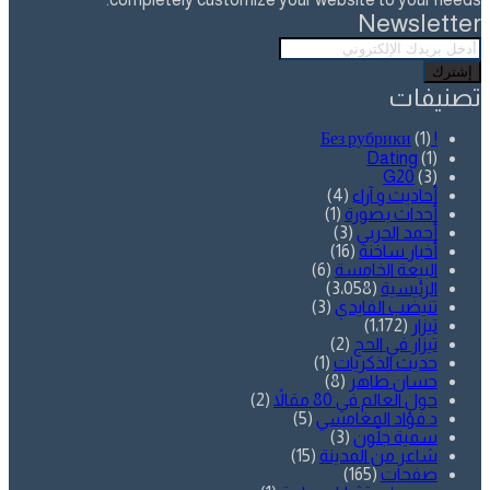
Newsletter
أدخل
بريدك
الإلكتروني
تصنيفات
(1)
! Без рубрики
Dating
(1)
G20
(3)
أحاديث و آراء
(4)
أحداث بصورة
(1)
أحمد الحربي
(3)
أخبار ساخنة
(16)
البيعة الخامسة
(6)
الرئيسية
(3٬058)
تنيضب الفايدي
(3)
تيزار
(1٬172)
تيزار في الحج
(2)
حديث الذكريات
(1)
حسان طاهر
(8)
حول العالم في 80 مقالاً
(2)
د.فؤاد المغامسي
(5)
سمية جلّون
(3)
شاعر من المدينة
(15)
صفحات
(165)