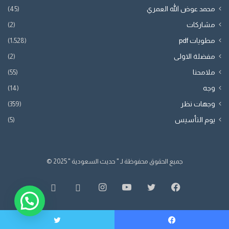
محمد عوض الله العمري
(45)
مشاركات
(2)
مطويات pdf
(1٬528)
مفضلة الاولى
(2)
ملامحنا
(55)
وجه
(14)
وجهات نظر
(359)
يوم التأسيس
(5)
جميع الحقوق محفوظة لـ " حديث السعودية " 2025 ©
فيسبوك
تويتر
يوتيوب
انستقرام
whatsapp
SnapChat