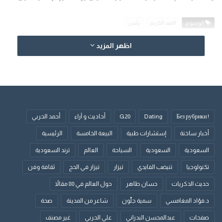
الوسوم
العبد الكريم
رئيس
اظهر المزيد
! Без рубрики
Dating
G20
أحاديث و آراء
أحمد الحربي
أخبار ساخنة
إستشارات طبية
البيعة الخامسة
الرئيسية
السعودية
السعودية
السياحة
العالم
ترند السعودية
تكنولوجيا
تنيضب الفايدي
تيزار
تيزار في الحج
ثقافة وفن
حديث الذكريات
حسان طاهر
حول العالم في 80 مقالاً
د.فؤاد المغامسي
سمية جلّون
شاعر من المدينة
صحة
صفحات
عبدالمحسن البدراني
علي الحربي
غير مصنف