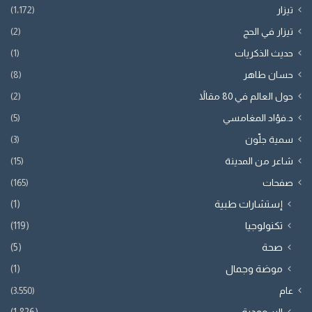
تيزار
(1٬172)
تيزار في الحج
(2)
حديث الذكريات
(1)
حسان طاهر
(8)
حول العالم في 80 مقالاً
(2)
د.فؤاد المغامسي
(5)
سمية جلّون
(3)
شاعر من المدينة
(15)
صفحات
(165)
إستشارات طبية
(1)
تكنولوجيا
(119)
صحة
(5)
موضة وجمال
(1)
عام
(3٬550)
السعودية
(1٬826)