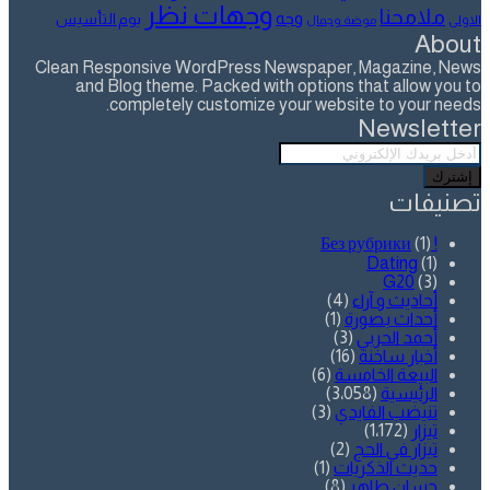
وجهات نظر
ملامحنا
وجه
يوم التأسيس
الاولى
موضة وجمال
About
Clean Responsive WordPress Newspaper, Magazine, News
and Blog theme. Packed with options that allow you to
completely customize your website to your needs.
Newsletter
أدخل
بريدك
الإلكتروني
تصنيفات
(1)
! Без рубрики
Dating
(1)
G20
(3)
أحاديث و آراء
(4)
أحداث بصورة
(1)
أحمد الحربي
(3)
أخبار ساخنة
(16)
البيعة الخامسة
(6)
الرئيسية
(3٬058)
تنيضب الفايدي
(3)
تيزار
(1٬172)
تيزار في الحج
(2)
حديث الذكريات
(1)
حسان طاهر
(8)