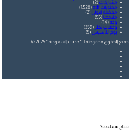
مشاركات
(2)
مطويات pdf
(1٬528)
مفضلة الاولى
(2)
ملامحنا
(55)
وجه
(14)
وجهات نظر
(359)
يوم التأسيس
(5)
جميع الحقوق محفوظة لـ " حديث السعودية " 2025 ©
فيسبوك
تويتر
يوتيوب
انستقرام
SnapChat
whatsapp
زر
تويتر
فيسبوك
الذهاب
إلى
الأعلى
تحتاج مساعدة؟