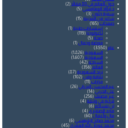
حول العالم في 80 مقالاً
(2)
د.فؤاد المغامسي
(5)
سمية جلّون
(3)
شاعر من المدينة
(15)
صفحات
(165)
إستشارات طبية
(1)
تكنولوجيا
(119)
صحة
(5)
موضة وجمال
(1)
عام
(3٬550)
السعودية
(1٬826)
السعودية
(1٬607)
السياحة
(42)
العالم
(356)
ترند السعودية
(87)
ثقافة وفن
(102)
مزارات
(11)
عبدالمحسن البدراني
(26)
علي الحربي
(14)
غير مصنف
(256)
قراءة في وثيقة
(4)
لن ننساكم
(6)
ماجد الصقيري
(4)
مال وأعمال
(60)
محمد صالح البليهشي
(6)
محمد عوض الله العمري
(45)