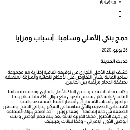
فريق تيزار
بحث
عن
إضافة
عمود
جانبي
دمج بنكي الأهلي وسامبا..أسباب ومزايا
26 يونيو، 2020
خديث المدينة
كشف البنك الأهلي التجاري عن توقيعه اتفاقية إطارية مع مجموعة
سامبا المالية بشأن التفاوض على الأحكام النهائية والملزمة المتعلقة
بصفقة اندماج مرتقبة بين الجانبين.
وكانت محادثات قد جرت بين البنك الأهلي التجاري ومجموعة سامبا
المالية لإقامة كيان مندمج بأصول تبلغ حوالي 214 مليار دولار وعزا
مراقبون أسباب الاندماج إلى أسعار النفط المنخفضة والنمو
الاقتصادي الضعيف والذي ساهما في التفكير جديا في الدمج وستفرز
الصفقة في حالة إتمامها – وفقا لرويترز – أحد أضخم بنوك المنطقة
من حيث الأصول محتلا المرتبة الثالثة بعد بنك قطر الوطني و بنك
أبوظبي الأول الإماراتي – وفقا لبيانات رفينيتيف.