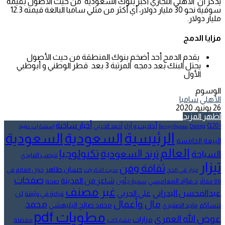
يذكر أن الأهلي التجاري أكبر بنوك السعودية من حيث الأصول بقيمة
سوقية نحو 30 مليار دولار، أي أكثر من مثلي سامبا البالغة قيمته 12.3
مليار دولار.
مزايا الدمج
يقدم الدمج أحد أضخم بنوك المنطقة من حيث الأصول
يحتل البنك بعد دمجه المرتبة 3 بعد قطر الوطني و أبوظبي
الأول
الوسوم
الأهلي
سامبا
26 يونيو، 2020
اظهر المزيد
أخبار ساخنة
أحاديث و آراء
G20
أحمد الحربي
! Без рубрики
Dating
إستشارات طبية
الرئيسية
السعودية
السعودية
البيعة الخامسة
العالم
تكنولوجيا
ترند السعودية
السياحة
تنيضب الفايدي
تيزار
ثقافة وفن
حسان طاهر
تيزار في الحج
حول العالم في
حديث الذكريات
صفحات
شاعر من المدينة
د.فؤاد المغامسي
صحة
80 مقالاً
سمية جلّون
غير مصنف
عبدالمحسن البدراني
علي الحربي
لن
قراءة في وثيقة
مال وأعمال
محمد
ننساكم
محمد صالح البليهشي
ماجد الصقيري
مطويات pdf
عوض الله العمري
مزارات
مشاركات
مفضلة