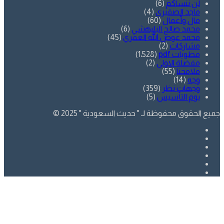
لن ننساكم
(6)
ماجد الصقيري
(4)
مال وأعمال
(60)
محمد صالح البليهشي
(6)
محمد عوض الله العمري
(45)
مشاركات
(2)
مطويات pdf
(1٬528)
مفضلة الاولى
(2)
ملامحنا
(55)
وجه
(14)
وجهات نظر
(359)
يوم التأسيس
(5)
جميع الحقوق محفوظة لـ " حديث السعودية " 2025 ©
فيسبوك
تويتر
يوتيوب
انستقرام
SnapChat
whatsapp
زر
تويتر
فيسبوك
الذهاب
إلى
الأعلى