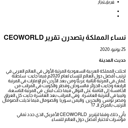
فريق تيزار
بحث
عن
إضافة
عمود
جانبي
نساء المملكة يتصدرن تقرير CEOWORLD
25 يونيو، 2020
حديث المدينة
احتلت المملكة العربية السعودية المرتبة الأولى في العالم العربي في
ترتيب أفضل دول العالم للنساء لعام 2020م فيما جاءت سلطنة
عُمان في المرتبة الثانية عربيًّا ومن بعد الأردن ثم الإمارات في المرتبة
الرابعة وجاءت الجزائر فالسودان وقطر والكويت في المراتب من
الخامسة إلى الثامنة على التوالي فيما حلت لبنان في المرتبة التاسعة،
وليبيا في المرتبة العاشرة. وفي المراتب بعد العاشرة جاءت كل العراق
ومصر تونس والبحرين واليمن سوريا والصومال فيما تذيلت الصومال
الترتيب بالمركز الـ 17
يأتي ذلك وققا لتقرير CEOWORLD الأمريكي الذي حدد ثماني
مؤشرات لاختيار أفضل دول العالم للنساء.