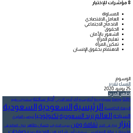
8 مؤشرات للإختيار
المساواة
العامل الاقتصادي
الاندماج الاجتماعي
الحقوق
الشعور بالأمان
تعليم المرأة
تمكين المرأة
الاهتمام بحقوق الإنسان
الوسوم
النساء
تقرير
25 يونيو، 2020
اظهر المزيد
أخبار ساخنة
أحاديث و آراء
G20
أحمد الحربي
! Без рубрики
Dating
إستشارات طبية
الرئيسية
السعودية
السعودية
البيعة الخامسة
العالم
تكنولوجيا
ترند السعودية
السياحة
تنيضب الفايدي
تيزار
ثقافة وفن
حسان طاهر
تيزار في الحج
حول العالم في
حديث الذكريات
صفحات
شاعر من المدينة
د.فؤاد المغامسي
صحة
80 مقالاً
سمية جلّون