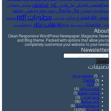
غير مصنف
عبدالمحسن البدراني
علي الحربي
لن
قراءة في وثيقة
مال وأعمال
محمد
ننساكم
محمد صالح البليهشي
ماجد الصقيري
مطويات pdf
عوض الله العمري
مزارات
مشاركات
مفضلة
وجهات نظر
ملامحنا
وجه
يوم التأسيس
الاولى
موضة وجمال
About
Clean Responsive WordPress Newspaper, Magazine, News
and Blog theme. Packed with options that allow you to
completely customize your website to your needs.
Newsletter
أدخل
بريدك
الإلكتروني
تصنيفات
(1)
! Без рубрики
Dating
(1)
G20
(3)
أحاديث و آراء
(4)
أحداث بصورة
(1)
أحمد الحربي
(3)
أخبار ساخنة
(16)
البيعة الخامسة
(6)
الرئيسية
(3٬058)