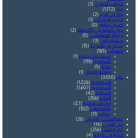
تنيضب الفايدي
(3)
تيزار
(1٬172)
تيزار في الحج
(2)
حديث الذكريات
(1)
حسان طاهر
(8)
حول العالم في 80 مقالاً
(2)
د.فؤاد المغامسي
(5)
سمية جلّون
(3)
شاعر من المدينة
(15)
صفحات
(165)
إستشارات طبية
(1)
تكنولوجيا
(119)
صحة
(5)
موضة وجمال
(1)
عام
(3٬550)
السعودية
(1٬826)
السعودية
(1٬607)
السياحة
(42)
العالم
(356)
ترند السعودية
(87)
ثقافة وفن
(102)
مزارات
(11)
عبدالمحسن البدراني
(26)
علي الحربي
(14)
غير مصنف
(256)
قراءة في وثيقة
(4)