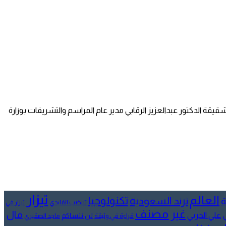
شقيقة الدكتور عبدالعزيز الرقابي مدير عام المراسم والتشريفات بوزارة
تيزار
العالم
تكنولوجيا
ترند السعودية
ة
تنيضب الفايدي
تيزار في
غير مصنف
مال
علي الحربي
لن ننساكم
قراءة في وثيقة
ماجد الصقيري