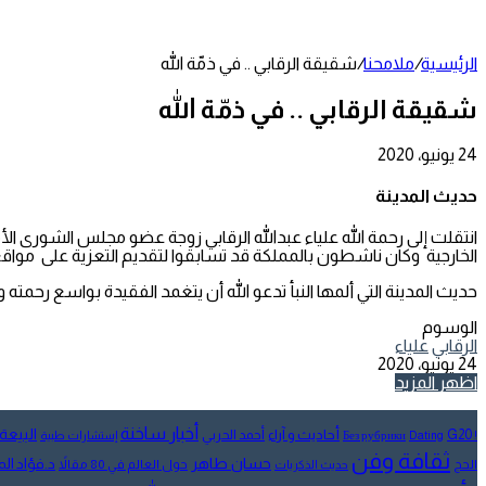
عمود
جانبي
الرئيسية
/
ملامحنا
/
شقيقة الرقابي .. في ذمّة الله
شقيقة الرقابي .. في ذمّة الله
24 يونيو، 2020
تويتر
طباعة
تيلقرام
لينكدإن
واتساب
مشاركة
فيسبوك
عبر
حديث المدينة
البريد
انتقلت إلى رحمة الله علياء عبدالله الرقابي زوجة عضو مجلس الشورى الأمي
الخارجية وكان ناشطون بالمملكة قد تسابقوا لتقديم التعزية على مواقع 
حديث المدينة التي ألمها النبأ تدعو الله أن يتغمد الفقيدة بواسع رحمته ويله
الوسوم
الرقابي
علياء
24 يونيو، 2020
تويتر
طباعة
تيلقرام
لينكدإن
واتساب
مشاركة
فيسبوك
اظهر المزيد
عبر
البريد
أخبار ساخنة
البيعة
أحاديث و آراء
G20
أحمد الحربي
! Без рубрики
Dating
إستشارات طبية
ثقافة وفن
حسان طاهر
د.فؤاد ا
الحج
حول العالم في 80 مقالاً
حديث الذكريات