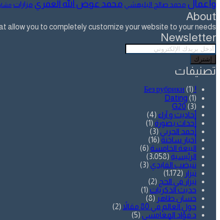
وأعمال
محمد عوض الله العمري
مزارات
محمد صالح البليهشي
مشار
About
allow you to completely customize your website to your needs.
Newsletter
أدخل
بريدك
الإلكتروني
تصنيفات
(1)
! Без рубрики
Dating
(1)
G20
(3)
أحاديث و آراء
(4)
أحداث بصورة
(1)
أحمد الحربي
(3)
أخبار ساخنة
(16)
البيعة الخامسة
(6)
الرئيسية
(3٬058)
تنيضب الفايدي
(3)
تيزار
(1٬172)
تيزار في الحج
(2)
حديث الذكريات
(1)
حسان طاهر
(8)
حول العالم في 80 مقالاً
(2)
د.فؤاد المغامسي
(5)