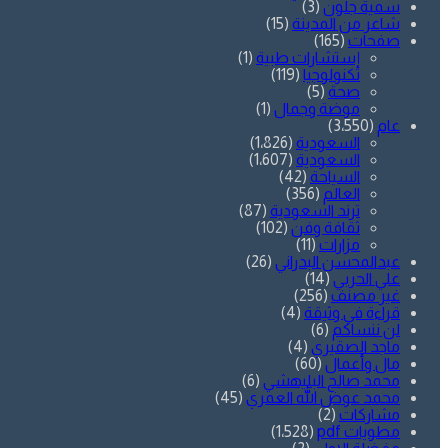
سمية جلّون
(3)
شاعر من المدينة
(15)
صفحات
(165)
إستشارات طبية
(1)
تكنولوجيا
(119)
صحة
(5)
موضة وجمال
(1)
عام
(3٬550)
السعودية
(1٬826)
السعودية
(1٬607)
السياحة
(42)
العالم
(356)
ترند السعودية
(87)
ثقافة وفن
(102)
مزارات
(11)
عبدالمحسن البدراني
(26)
علي الحربي
(14)
غير مصنف
(256)
قراءة في وثيقة
(4)
لن ننساكم
(6)
ماجد الصقيري
(4)
مال وأعمال
(60)
محمد صالح البليهشي
(6)
محمد عوض الله العمري
(45)
مشاركات
(2)
مطويات pdf
(1٬528)