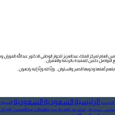
ن العام لمركز الملك عبدالعزيز للحوار الوطني الدكتور عبدالله الفوزان و
التواصل داعين للفقيدة بالرحمة والغفران .
م أهلها وذويها الصبر والسلوان .. وإنّا لله وإنّا إليه راجعون .
الرئيسية
السعودية
السعودية
السياح
 الخامسة
صفحات
عبدالمحسن البدراني
شاعر من المدينة
لمغامسي
صحة
سمية جلّون