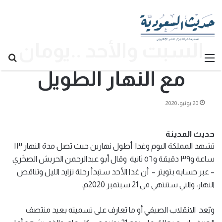
السبت والأحد ..يومان
القائمة
بح
مع النهار الطويل
عن
20 يونيو، 2020
حديث المدينة
تشهد المملكة اليوم وغدا أطول نهارين حيث تصل مدة النهار ١٣
ساعة و٣٩ دقيقة و٥٦ ثانية وقال أبو عبدالرحمن الحربش الصخَري
– عبر حسابه بتويتر – أن غدا الأحد ستبدأ رحلة تزايد الليل وتناقص
النهار، والتي ستنتهي في 21 سبتمبر 2020م.
ويٌعد الانقلاب الصيفي أو ما تعارف على تسميته بعيد منتصف