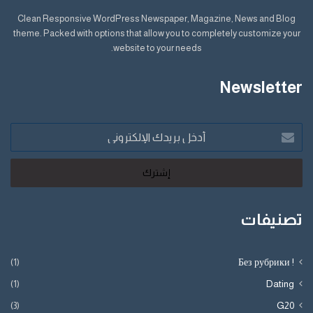
Clean Responsive WordPress Newspaper, Magazine, News and Blog
theme. Packed with options that allow you to completely customize your
website to your needs.
Newsletter
أدخل
بريدك
الإلكتروني
تصنيفات
(1)
! Без рубрики
(1)
Dating
(3)
G20