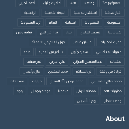
! Без рубрики
Dating
G20
أحاديث و آراء
أحمد الحربي
أخبار ساخنة
إستشارات طبية
البيعة الخامسة
الرئيسية
السعودية
السعودية
السياحة
العالم
ترند السعودية
تكنولوجيا
تنيضب الفايدي
تيزار
تيزار في الحج
ثقافة وفن
حديث الذكريات
حسان طاهر
حول العالم في 80 مقالاً
د.فؤاد المغامسي
سمية جلّون
شاعر من المدينة
صحة
صفحات
عبدالمحسن البدراني
علي الحربي
غير مصنف
قراءة في وثيقة
لن ننساكم
ماجد الصقيري
مال وأعمال
محمد صالح البليهشي
محمد عوض الله العمري
مزارات
مشاركات
مطويات pdf
مفضلة الاولى
ملامحنا
موضة وجمال
وجه
وجهات نظر
يوم التأسيس
About