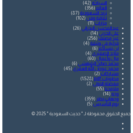
السياحة
(42)
العالم
(356)
ترند السعودية
(87)
ثقافة وفن
(102)
مزارات
(11)
عبدالمحسن البدراني
(26)
علي الحربي
(14)
غير مصنف
(256)
قراءة في وثيقة
(4)
لن ننساكم
(6)
ماجد الصقيري
(4)
مال وأعمال
(60)
محمد صالح البليهشي
(6)
محمد عوض الله العمري
(45)
مشاركات
(2)
مطويات pdf
(1٬528)
مفضلة الاولى
(2)
ملامحنا
(55)
وجه
(14)
وجهات نظر
(359)
يوم التأسيس
(5)
جميع الحقوق محفوظة لـ " حديث السعودية " 2025 ©
فيسبوك
تويتر