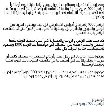
ومع إيماننا بالقدريّة ومواقيت الرحيل يبقى لزاما علينا اليوم أن نقرأ
الرقم 1000 بعين جديدة ونتوقف أمامه لندرك شراسة العدو وعشقه
لدم الضحايا. ندرك أننا أمام تحد كبير ومسئولية أكبر تبدأ بحماية أنفسنا
والآخرين.
الرقم 1000 رقم يدق أجراس الخطر في كل بيت ويدعونا لمزيد من
الوعي والحرص والالتزام بل ويحفزنا لـ” نعود بحذر كبير” حتى لا يتضاعف
الرقم وتزداد أصفاره.
كم بيت فقد الراعي والزوجة والطفل؟ كم أسرة خطف الوباء منها
الحضن والسند؟ هذه هي الأسئلة التي يواجهنا بها الرقم 1000 ويدعونا
لاستعادتها مئات المرات كل ليلة.
عودوا بحذر ..فالوباء لم يرحل بعد وأرقام المصابين – نشطة كانت أو
حرجة – تزداد والألف التي أسعدتنا في حافظة النقود باتت اليوم تبكينا
وترجفنا وتخيفنا.
عودوا بحذر.. لغة الرقم لا تكذب .. تذكروا الرقم 1000 واقرأوه مرة أخرى
فلقد انتقل من رقم في الصراف إلى آخر في عداد الرحيل.
الوسوم
الرقم 1000
عودوا بحذر