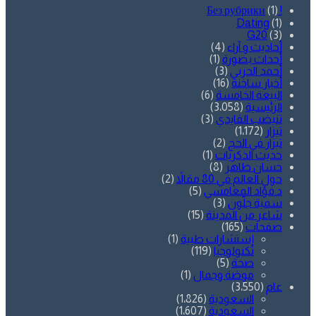
(1)
! Без рубрики
Dating
(1)
G20
(3)
أحاديث و آراء
(4)
أحداث بصورة
(1)
أحمد الحربي
(3)
أخبار ساخنة
(16)
البيعة الخامسة
(6)
الرئيسية
(3٬058)
تنيضب الفايدي
(3)
تيزار
(1٬172)
تيزار في الحج
(2)
حديث الذكريات
(1)
حسان طاهر
(8)
حول العالم في 80 مقالاً
(2)
د.فؤاد المغامسي
(5)
سمية جلّون
(3)
شاعر من المدينة
(15)
صفحات
(165)
إستشارات طبية
(1)
تكنولوجيا
(119)
صحة
(5)
موضة وجمال
(1)
عام
(3٬550)
السعودية
(1٬826)
السعودية
(1٬607)