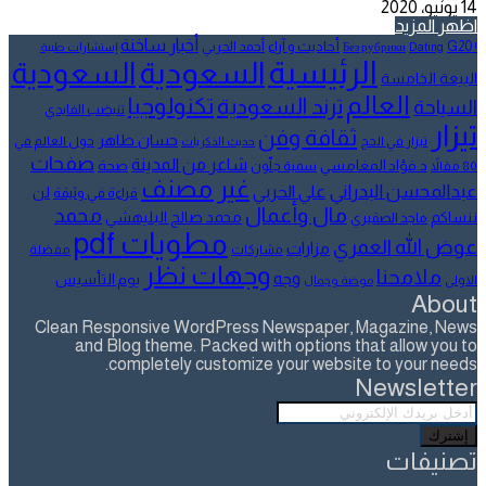
14 يونيو، 2020
اظهر المزيد
أخبار ساخنة
أحاديث و آراء
G20
أحمد الحربي
! Без рубрики
Dating
إستشارات طبية
الرئيسية
السعودية
السعودية
البيعة الخامسة
العالم
تكنولوجيا
ترند السعودية
السياحة
تنيضب الفايدي
تيزار
ثقافة وفن
حسان طاهر
تيزار في الحج
حول العالم في
حديث الذكريات
صفحات
شاعر من المدينة
د.فؤاد المغامسي
صحة
80 مقالاً
سمية جلّون
غير مصنف
عبدالمحسن البدراني
علي الحربي
لن
قراءة في وثيقة
مال وأعمال
محمد
ننساكم
محمد صالح البليهشي
ماجد الصقيري
مطويات pdf
عوض الله العمري
مزارات
مشاركات
مفضلة
وجهات نظر
ملامحنا
وجه
يوم التأسيس
الاولى
موضة وجمال
About
Clean Responsive WordPress Newspaper, Magazine, News
and Blog theme. Packed with options that allow you to
completely customize your website to your needs.
Newsletter
أدخل
بريدك
الإلكتروني
تصنيفات