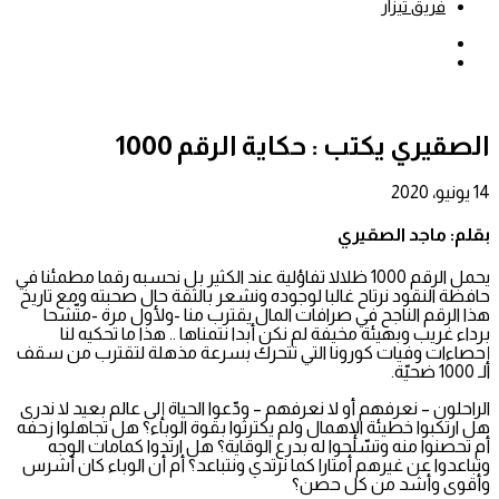
فريق تيزار
بحث
عن
إضافة
عمود
جانبي
الصقيري يكتب : حكاية الرقم 1000
14 يونيو، 2020
بقلم: ماجد الصقيري
يحمل الرقم 1000 ظلالا تفاؤلية عند الكثير بل نحسبه رقما مطمئنا في
حافظة النقود نرتاح غالبا لوجوده ونشعر بالثقة حال صحبته ومع تاريخ
هذا الرقم الناجح في صرافات المال يقترب منا -ولأول مرة -متّشحا
برداء غريب وبهيئة مخيفة لم نكن أبدا نتمناها .. هذا ما تحكيه لنا
إحصاءات وفيات كورونا التي تتحرك بسرعة مذهلة لتقترب من سقف
الـ 1000 ضحيّة.
الراحلون – نعرفهم أو لا نعرفهم – ودّعوا الحياة إلى عالم بعيد لا ندرى
هل ارتكبوا خطيئة الإهمال ولم يكترثوا بقوة الوباء؟ هل تجاهلوا زحفه
أم تحصنوا منه وتسّلحوا له بدرع الوقاية؟ هل ارتدوا كمامات الوجه
وتباعدوا عن غيرهم أمتارا كما نرتدي ونتباعد؟ أم أن الوباء كان أشرس
وأقوى وأشد من كل حصن؟