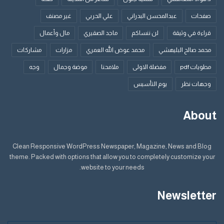
صفحات
عبدالمحسن البدراني
علي الحربي
غير مصنف
قراءة في وثيقة
لن ننساكم
ماجد الصقيري
مال وأعمال
محمد صالح البليهشي
محمد عوض الله العمري
مزارات
مشاركات
مطويات pdf
مفضلة الاولى
ملامحنا
موضة وجمال
وجه
وجهات نظر
يوم التأسيس
About
Clean Responsive WordPress Newspaper, Magazine, News and Blog
theme. Packed with options that allow you to completely customize your
website to your needs.
Newsletter