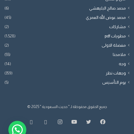
محمد صالح البليهشي
(6)
محمد عوض الله العمري
(45)
مشاركات
(2)
مطويات pdf
(1٬528)
مفضلة الاولى
(2)
ملامحنا
(55)
وجه
(14)
وجهات نظر
(359)
يوم التأسيس
(5)
جميع الحقوق محفوظة لـ " حديث السعودية " 2025 ©
فيسبوك
تويتر
يوتيوب
انستقرام
whatsapp
SnapChat