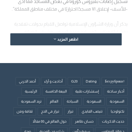
تسجيل إصابات بفيروس كورونا في بعض المساجد مما أدى
-للأسف- لإغلاق ٧١ مسجدًا احترازيًا في مختلف مناطق المملكة”.
يذكر أن وزارة الشؤون الإسلامية تواصل القيام بجولات تفقدية
بمشاركة مراقبي المساجد وعدد كبير من مشرفي الصيانة
والتشغيل لمتابعة عمليات التعقيم والنظافة وتطبيق الإجراءات
اظهر المزيد
الاحترازية بالمساجد
الوسوم
إغلاق
مسجد
! Без рубрики
Dating
G20
أحاديث و آراء
أحمد الحربي
أخبار ساخنة
إستشارات طبية
البيعة الخامسة
الرئيسية
السعودية
السعودية
السياحة
العالم
ترند السعودية
تكنولوجيا
تنيضب الفايدي
تيزار
تيزار في الحج
ثقافة وفن
حديث الذكريات
حسان طاهر
حول العالم في 80 مقالاً
د.فؤاد المغامسي
سمية جلّون
شاعر من المدينة
صحة