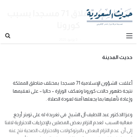
آل الشيخ : إغلاق 71 مسجدا بسبب
كورونا
القائمة
بح
8 يونيو، 2020
عن
حديث المدينة
أغلقت الشؤون الإسلامية 71 مسجدا بمختلف مناطق المملكة
نتيجة ظهور حالات كورونا وتعكف الوزارة – حاليا – على تعقيمها
وإعادة تأهليها بما يجعلها آمنة لعودة الصلاة .
وعزا الدكتور عبد اللطيف آل الشيخ في تغريدة له على تويتر أرجع
معاليه السبب لعدم التزام بعض المصلين بالإجراءات الاحترازية لافتا
إلى أن عدم التزام البعض بالبرتوكولات والاحترازات الصحية نتج عنه