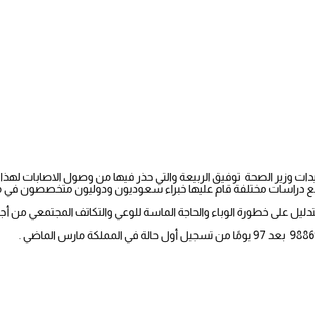
ن – مع اقتراب إصابات كورونا من حاجز الـ 100 الف – تأكيدات وزير الصحة توفيق الربيعة والتي حذر فيها
ج أربع دراسات مختلفة قام عليها خبراء سعوديون ودوليون متخصصون في مج
دليل على خطورة الوباء والحاجة الماسة للوعي والتكاتف المجتمعي من أج