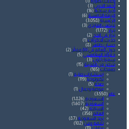
أحداث بصورة
(1)
أحمد الحربي
(3)
أخبار ساخنة
(16)
البيعة الخامسة
(6)
الرئيسية
(3٬058)
تنيضب الفايدي
(3)
تيزار
(1٬172)
تيزار في الحج
(2)
حديث الذكريات
(1)
حسان طاهر
(8)
حول العالم في 80 مقالاً
(2)
د.فؤاد المغامسي
(5)
سمية جلّون
(3)
شاعر من المدينة
(15)
صفحات
(165)
إستشارات طبية
(1)
تكنولوجيا
(119)
صحة
(5)
موضة وجمال
(1)
عام
(3٬550)
السعودية
(1٬826)
السعودية
(1٬607)
السياحة
(42)
العالم
(356)
ترند السعودية
(87)
ثقافة وفن
(102)
مزارات
(11)