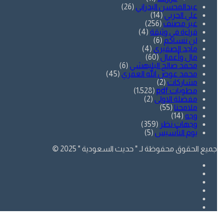
عبدالمحسن البدراني
(26)
علي الحربي
(14)
غير مصنف
(256)
قراءة في وثيقة
(4)
لن ننساكم
(6)
ماجد الصقيري
(4)
مال وأعمال
(60)
محمد صالح البليهشي
(6)
محمد عوض الله العمري
(45)
مشاركات
(2)
مطويات pdf
(1٬528)
مفضلة الاولى
(2)
ملامحنا
(55)
وجه
(14)
وجهات نظر
(359)
يوم التأسيس
(5)
جميع الحقوق محفوظة لـ " حديث السعودية " 2025 ©
فيسبوك
تويتر
يوتيوب
انستقرام
SnapChat
whatsapp