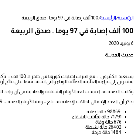
عمود
جانبي
الرئيسية
/
الرئيسية
/
100 ألف إصابة في 97 يوما . صدق الربيعة
100 ألف إصابة في 97 يوما . صدق الربيعة
6 يونيو، 2020
تويتر
طباعة
تيلقرام
لينكدإن
واتساب
مشاركة
فيسبوك
عبر
حديث المدينة
البريد
يستعيد الكثيرو
مشيرين إلى قراءته العلمية الصائبة للوباء والتي استند فيها على نتائ
وكانت الصحة قد اعتمدت لغة الأرقام الشفافة والصادمة في آن واحد للت
يذكر أن العدد الإجمالي لحالات الإصابة قد بلغ – وفقا لأرقام الصحة – 98869 بعد 97 يومًا من تسجيل أول حالة في المملكة مارس الماضي .
98869 حالة إصابة
71791 حالة تماثلت للشفاء
676 حالة وفاة،
26402 حالة نشطة
1484 حالة حرجة.