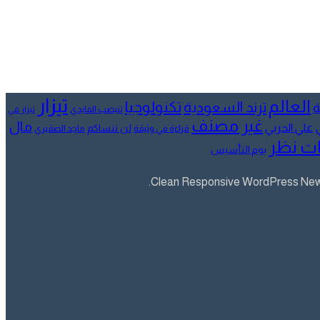
تيزار
العالم
تكنولوجيا
ترند السعودية
ة
تنيضب الفايدي
تيزار في
غير مصنف
مال
علي الحربي
لن ننساكم
قراءة في وثيقة
ماجد الصقيري
ت نظر
يوم التأسيس
Clean Responsive WordPress Newsp