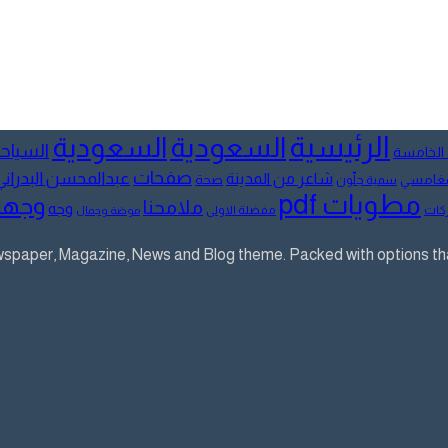
الرئيسية
السعودية
السعودية
السياح
 الخامسة
صفحات
عبدالمحسن البدراني
شاعر من المدينة
لمغامسي
صحة
سمية جلّون
مطويات pdf
وجها
ملامحنا
وجه
كات
مفضلة الاولى
موضة وجمال
aper, Magazine, News and Blog theme. Packed with options that 