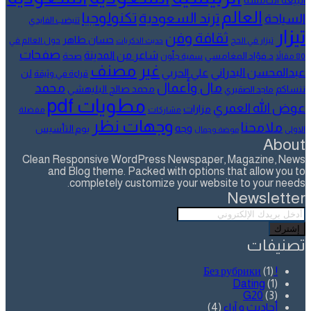
البيعة الخامسة
العالم
تكنولوجيا
ترند السعودية
السياحة
تنيضب الفايدي
تيزار
ثقافة وفن
حسان طاهر
تيزار في الحج
حول العالم في
حديث الذكريات
صفحات
شاعر من المدينة
د.فؤاد المغامسي
صحة
80 مقالاً
سمية جلّون
غير مصنف
عبدالمحسن البدراني
علي الحربي
لن
قراءة في وثيقة
مال وأعمال
محمد
ننساكم
محمد صالح البليهشي
ماجد الصقيري
مطويات pdf
عوض الله العمري
مزارات
مشاركات
مفضلة
وجهات نظر
ملامحنا
وجه
يوم التأسيس
الاولى
موضة وجمال
About
Clean Responsive WordPress Newspaper, Magazine, News
and Blog theme. Packed with options that allow you to
completely customize your website to your needs.
Newsletter
أدخل
بريدك
الإلكتروني
تصنيفات
(1)
! Без рубрики
Dating
(1)
G20
(3)
أحاديث و آراء
(4)