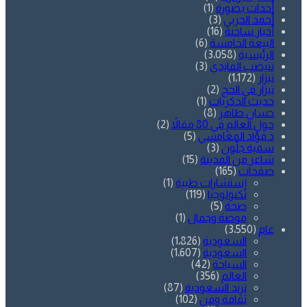
أحداث بصورة
(1)
أحمد الحربي
(3)
أخبار ساخنة
(16)
البيعة الخامسة
(6)
الرئيسية
(3٬058)
تنيضب الفايدي
(3)
تيزار
(1٬172)
تيزار في الحج
(2)
حديث الذكريات
(1)
حسان طاهر
(8)
حول العالم في 80 مقالاً
(2)
د.فؤاد المغامسي
(5)
سمية جلّون
(3)
شاعر من المدينة
(15)
صفحات
(165)
إستشارات طبية
(1)
تكنولوجيا
(119)
صحة
(5)
موضة وجمال
(1)
عام
(3٬550)
السعودية
(1٬826)
السعودية
(1٬607)
السياحة
(42)
العالم
(356)
ترند السعودية
(87)
ثقافة وفن
(102)