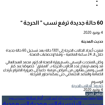
بحث
عن
إضافة
عمود
جانبي
60 حالة جديدة ترفع نسب ” الحرجة “
4 يونيو، 2020
حديث المدينة
قفزت أعداد الحالات الحرجة إلى 1381 حالة بعد تسجيل 60 حالة جديدة
خلال الـ 24 ساعة الماضية – وفقا لإحصاءات الصحة .
وكان المتحدث الرسمي باسم وزارة الصحة الدكتور محمد العبدالعالي
قد وصف ارتفاع عدد الحالات الحرجة بـ “المقلق” خصوصًا عند كبار
السن وممن يعانون من أمراض مزمنة داعيا إلى ضرورة الالتزام بارتداء
الكمامة والتباعد الاجتماعي حتى يمكننا تجاوز المرحلة .
الوسوم
كورونا ’ الحالات الحرجة
4 يونيو، 2020
اظهر المزيد
أخبار ساخنة
أحاديث و آراء
G20
أحمد الحربي
! Без рубрики
Dating
إستشارات طبية
الرئيسية
السعودية
السعودية