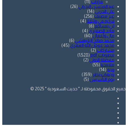
مزارات
(11)
عبدالمحسن البدراني
(26)
علي الحربي
(14)
غير مصنف
(256)
قراءة في وثيقة
(4)
لن ننساكم
(6)
ماجد الصقيري
(4)
مال وأعمال
(60)
محمد صالح البليهشي
(6)
محمد عوض الله العمري
(45)
مشاركات
(2)
مطويات pdf
(1٬528)
مفضلة الاولى
(2)
ملامحنا
(55)
وجه
(14)
وجهات نظر
(359)
يوم التأسيس
(5)
جميع الحقوق محفوظة لـ " حديث السعودية " 2025 ©
فيسبوك
تويتر
يوتيوب
انستقرام
SnapChat
whatsapp