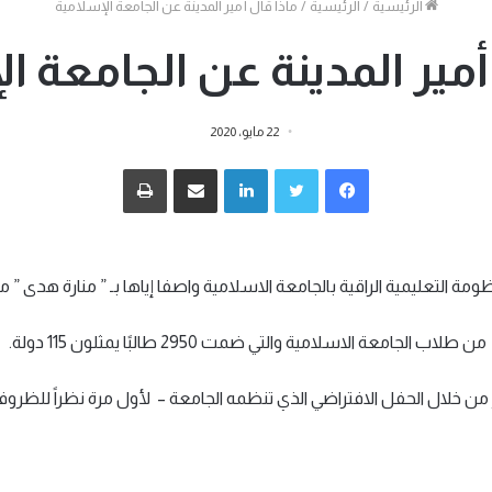
الرئيسية
/
الرئيسية
/
ماذا قال أمير المدينة عن الجامعة الإسلامية
جانبي
أمير المدينة عن الجامعة ا
22 مايو، 2020
فيسبوك
تويتر
لينكدإن
مشاركة عبر البريد
طباعة
التعليمية الراقية بالجامعة الاسلامية واصفا إياها بـ ” منارة هدى ” مت
والتي ضمت 2950 طالبًا يمثلون 115 دولة.
من خلال الحفل الافتراضي الذي تنظمه الجامعة – لأول مرة نظراً للظروف