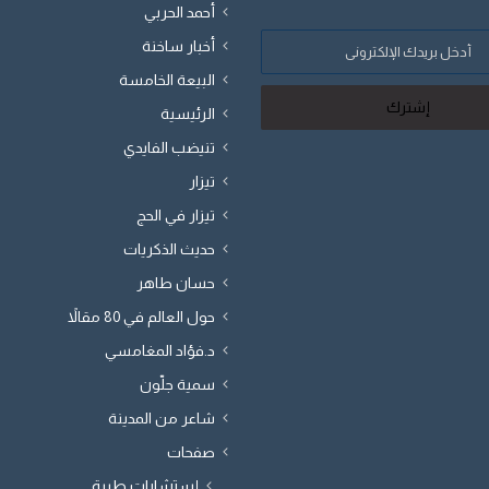
أحمد الحربي
أخبار ساخنة
البيعة الخامسة
الرئيسية
تنيضب الفايدي
تيزار
تيزار في الحج
حديث الذكريات
حسان طاهر
حول العالم في 80 مقالاً
د.فؤاد المغامسي
سمية جلّون
شاعر من المدينة
صفحات
إستشارات طبية