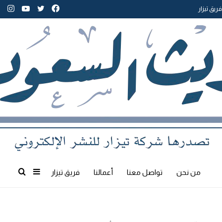
تويتر
فيسبوك
يوتيوب
انس
فريق تيزار
إضافة
بحث
من نحن
تواصل معنا
أعمالنا
فريق تيزار
عمود
عن