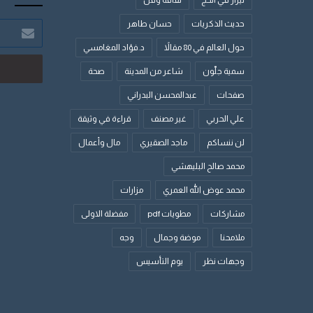
حديث الذكريات
حسان طاهر
أدخل
بريدك
حول العالم في 80 مقالاً
د.فؤاد المغامسي
الإلكتروني
سمية جلّون
شاعر من المدينة
صحة
صفحات
عبدالمحسن البدراني
علي الحربي
غير مصنف
قراءة في وثيقة
لن ننساكم
ماجد الصقيري
مال وأعمال
محمد صالح البليهشي
محمد عوض الله العمري
مزارات
مشاركات
مطويات pdf
مفضلة الاولى
ملامحنا
موضة وجمال
وجه
وجهات نظر
يوم التأسيس