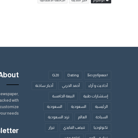
About
G20
Dating
! Без рубрики
أحاديث و آراء
أحمد الحربي
أخبار ساخنة
Newspaper,
إستشارات طبية
البيعة الخامسة
acked with
الرئيسية
السعودية
السعودية
y customize
your needs.
السياحة
العالم
ترند السعودية
تكنولوجيا
تنيضب الفايدي
تيزار
letter
تيزار في الحج
ثقافة وفن