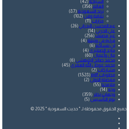
السياحة
(42)
العالم
(356)
ترند السعودية
(87)
ثقافة وفن
(102)
مزارات
(11)
عبدالمحسن البدراني
(26)
علي الحربي
(14)
غير مصنف
(256)
قراءة في وثيقة
(4)
لن ننساكم
(6)
ماجد الصقيري
(4)
مال وأعمال
(60)
محمد صالح البليهشي
(6)
محمد عوض الله العمري
(45)
مشاركات
(2)
مطويات pdf
(1٬528)
مفضلة الاولى
(2)
ملامحنا
(55)
وجه
(14)
وجهات نظر
(359)
يوم التأسيس
(5)
جميع الحقوق محفوظة لـ " حديث السعودية " 2025 ©
فيسبوك
تويتر
يوتيوب