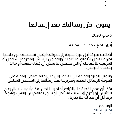
بحث
عن
إضافة
عمود
جانبي
أيفون : حرّر رسالتك بعد إرسالها
8 مايو، 2020
أبرار نافع – حديث المدينة
أضافت شركة آبل ميزة جديدة إلى هواتف أيفون تستهدف من خلالها
تدارك بعض الألفاظ والكلمات والحد من الرسائل المحرجة للشخص أو
المزعجة للأصدقاء أو التي تتضمن ما يمكن أن يُساء فهمه أو ما لا
يقصده المرسل.
وتتمثل الميزة الجديدة التي تعكف آبل على إضافتها هي القدرة على
العودة للرسائل النصية وتحريرها بعد إرسالها إلى الشخص المتلقي.
يذكر أن عدم القدرة على التراجع أو تحرير النص يمكن أن يسبب الإزعاج
للكثيرين أو الحرج أو يسبب مشاكل أو سوء تفاهم بين الناس، وهو ما
تريد آبل أن تجد له حلاً جذرياً .
الوسوم
تحرير
رسالة