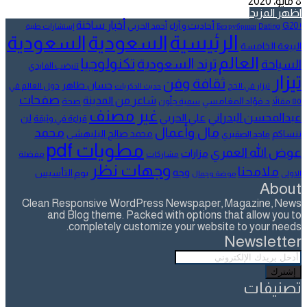
8 مايو، 2020
اظهر المزيد
أخبار ساخنة
أحاديث و آراء
G20
أحمد الحربي
! Без рубрики
Dating
إستشارات طبية
الرئيسية
السعودية
السعودية
البيعة الخامسة
العالم
تكنولوجيا
ترند السعودية
السياحة
تنيضب الفايدي
تيزار
ثقافة وفن
حسان طاهر
تيزار في الحج
حول العالم في
حديث الذكريات
صفحات
شاعر من المدينة
د.فؤاد المغامسي
صحة
80 مقالاً
سمية جلّون
غير مصنف
عبدالمحسن البدراني
علي الحربي
لن
قراءة في وثيقة
مال وأعمال
محمد
ننساكم
محمد صالح البليهشي
ماجد الصقيري
مطويات pdf
عوض الله العمري
مزارات
مشاركات
مفضلة
وجهات نظر
ملامحنا
وجه
يوم التأسيس
الاولى
موضة وجمال
About
Clean Responsive WordPress Newspaper, Magazine, News
and Blog theme. Packed with options that allow you to
completely customize your website to your needs.
Newsletter
أدخل
بريدك
الإلكتروني
تصنيفات