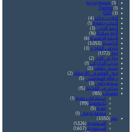
(1)
! Без рубрики
Dating
(1)
G20
(3)
أحاديث و آراء
(4)
أحداث بصورة
(1)
أحمد الحربي
(3)
أخبار ساخنة
(16)
البيعة الخامسة
(6)
الرئيسية
(3٬058)
تنيضب الفايدي
(3)
تيزار
(1٬172)
تيزار في الحج
(2)
حديث الذكريات
(1)
حسان طاهر
(8)
حول العالم في 80 مقالاً
(2)
د.فؤاد المغامسي
(5)
سمية جلّون
(3)
شاعر من المدينة
(15)
صفحات
(165)
إستشارات طبية
(1)
تكنولوجيا
(119)
صحة
(5)
موضة وجمال
(1)
عام
(3٬550)
السعودية
(1٬826)
السعودية
(1٬607)