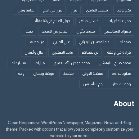
وحسناتك وترحمك وترأف بك؟
تكنولوجيا
تنيضب الفايدي
تيزار
تيزار في الحج
ثقافة وفن
حديث الذكريات
حسان طاهر
حول العالم في 80 مقالاً
إذا كان ترك المسافة الآمنة داخلك بين كل ما سبق وبين كل ما
يحدث في الخارج سيمنحك السعادة فإن هذا السلوك سيجعل
د.فؤاد المغامسي
سمية جلّون
شاعر من المدينة
صحة
حياتك أفضل بلا تردد في اتخاذ القرار لتخطو مسافة أكبر إلى أمان
صفحات
عبدالمحسن البدراني
علي الحربي
غير مصنف
الله من المسافة التي تجعلك في أمان مؤقت.
قراءة في وثيقة
لن ننساكم
ماجد الصقيري
مال وأعمال
محمد صالح البليهشي
محمد عوض الله العمري
مزارات
مشاركات
مطويات pdf
مفضلة الاولى
ملامحنا
موضة وجمال
وجه
وجهات نظر
يوم التأسيس
About
Clean Responsive WordPress Newspaper, Magazine, News and Blog
theme. Packed with options that allow you to completely customize your
website to your needs.