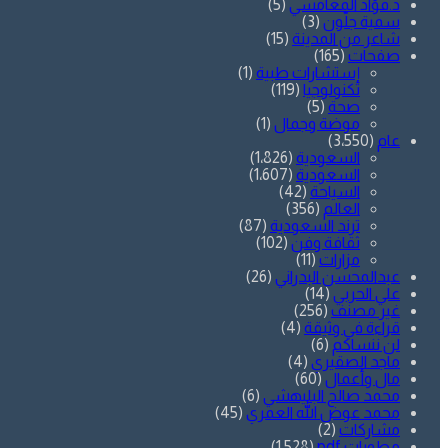
د.فؤاد المغامسي
(5)
سمية جلّون
(3)
شاعر من المدينة
(15)
صفحات
(165)
إستشارات طبية
(1)
تكنولوجيا
(119)
صحة
(5)
موضة وجمال
(1)
عام
(3٬550)
السعودية
(1٬826)
السعودية
(1٬607)
السياحة
(42)
العالم
(356)
ترند السعودية
(87)
ثقافة وفن
(102)
مزارات
(11)
عبدالمحسن البدراني
(26)
علي الحربي
(14)
غير مصنف
(256)
قراءة في وثيقة
(4)
لن ننساكم
(6)
ماجد الصقيري
(4)
مال وأعمال
(60)
محمد صالح البليهشي
(6)
محمد عوض الله العمري
(45)
مشاركات
(2)
مطويات pdf
(1٬528)