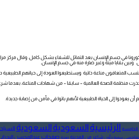
ورونا في جسم الإنسان بعد التماثل للشفاء بشكل كامل.
وقال
مركز
مرا
وس
وبين بقايا ميتة وغير ضارة منه في جسم الإنسان.
 يكتسب المتعافون مناعة ذاتية ويستطيعوا العودة إلى حياتهم الطبيعية 
ت منظمة الصحة العالمية – سابقا – من شهادات المناعة، بعدما شر
يعودوا إلى الحياة الطبيعية لأنهم باتوا في مأمن من إصابة جديدة.
الرئيسية
السعودية
السعودية
السياح
 الخامسة
صفحات
عبدالمحسن البدراني
شاعر من المدينة
لمغامسي
صحة
سمية جلّون