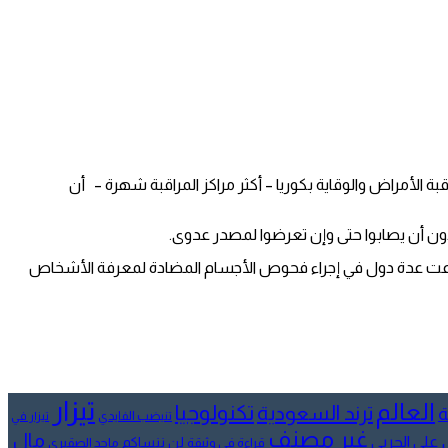
قبة الأمراض والوقاية بكوريا – أكثر مراكز المراقبة شهرة –
أن
دون أن يصابوا حتى وإن تعرضوا لمصدر عدوى.
عت عدة دول في إجراء فحوص الأجسام المضادة لمعرفة الأشخاص
تيزار
العالم
تكنولوجيا
ترند السعودية
ة
تنيضب الفايدي
تيزار في
غير مصنف
مال
علي الحربي
لن ننساكم
قراءة في وثيقة
ماجد الصقيري