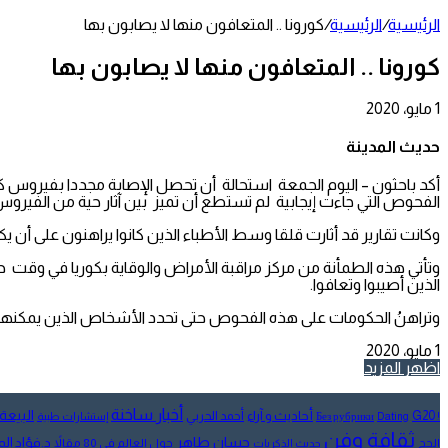
الرئيسية
/
الرئيسية
/
كورونا .. المتعافون منها لا يصابون بها
كورونا .. المتعافون منها لا يصابون بها
1 مايو، 2020
تويتر
طباعة
تيلقرام
لينكدإن
واتساب
مشاركة
فيسبوك
عبر
حديث المدينة
البريد
أكد باحثون – اليوم الجمعة
استحالة أن تحصل الإصابة مجددا بفيروس ك
الفحوص التي جاءت إيجابية لم تستطع أن تميز بين آثار حية من الفير
وكانت تقارير قد أثارت قلقا وسط الأطباء الذين كانوا يراهنون على أن
وتأتي هذه الطمأنة من
مركز
مراقبة الأمراض والوقاية بكوريا
في وقت حذر
الذين أصيبوا وتعافوا.
وتراهنُ الحكومات على هذه الفحوص حتى تحدد الأشخاص الذين يمكنهم أن 
1 مايو، 2020
تويتر
طباعة
تيلقرام
لينكدإن
واتساب
مشاركة
فيسبوك
اظهر المزيد
عبر
البريد
أخبار ساخنة
البيعة
أحاديث و آراء
G20
أحمد الحربي
! Без рубрики
Dating
إستشارات طبية
ثقافة وفن
حسان طاهر
د.فؤاد ا
الحج
حول العالم في 80 مقالاً
حديث الذكريات