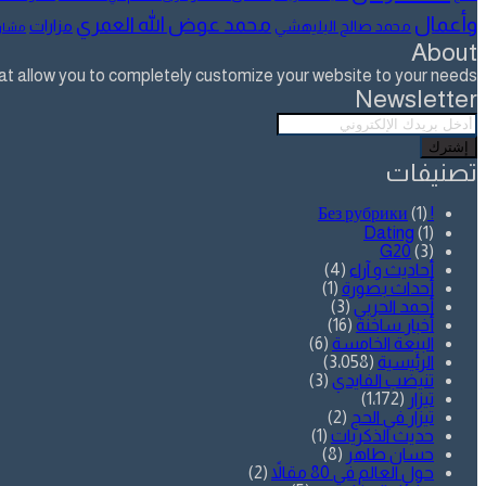
وأعمال
محمد عوض الله العمري
مزارات
محمد صالح البليهشي
مشار
About
allow you to completely customize your website to your needs.
Newsletter
أدخل
بريدك
الإلكتروني
تصنيفات
(1)
! Без рубрики
Dating
(1)
G20
(3)
أحاديث و آراء
(4)
أحداث بصورة
(1)
أحمد الحربي
(3)
أخبار ساخنة
(16)
البيعة الخامسة
(6)
الرئيسية
(3٬058)
تنيضب الفايدي
(3)
تيزار
(1٬172)
تيزار في الحج
(2)
حديث الذكريات
(1)
حسان طاهر
(8)
حول العالم في 80 مقالاً
(2)