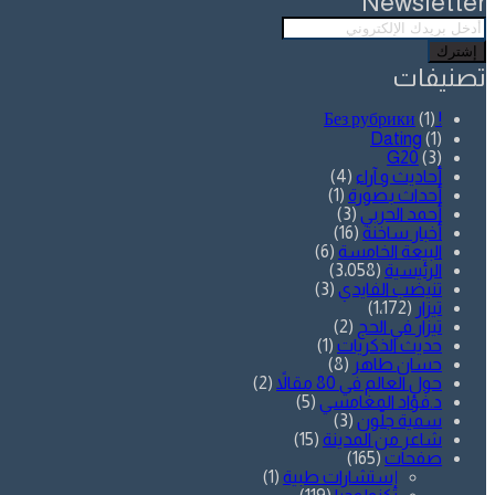
Newsletter
أدخل
بريدك
الإلكتروني
تصنيفات
(1)
! Без рубрики
Dating
(1)
G20
(3)
أحاديث و آراء
(4)
أحداث بصورة
(1)
أحمد الحربي
(3)
أخبار ساخنة
(16)
البيعة الخامسة
(6)
الرئيسية
(3٬058)
تنيضب الفايدي
(3)
تيزار
(1٬172)
تيزار في الحج
(2)
حديث الذكريات
(1)
حسان طاهر
(8)
حول العالم في 80 مقالاً
(2)
د.فؤاد المغامسي
(5)
سمية جلّون
(3)
شاعر من المدينة
(15)
صفحات
(165)
إستشارات طبية
(1)