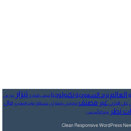
تيزار
العالم
تكنولوجيا
ترند السعودية
ة
تنيضب الفايدي
تيزار في
غير مصنف
مال
علي الحربي
لن ننساكم
قراءة في وثيقة
ماجد الصقيري
ت نظر
يوم التأسيس
Clean Responsive WordPress Newsp