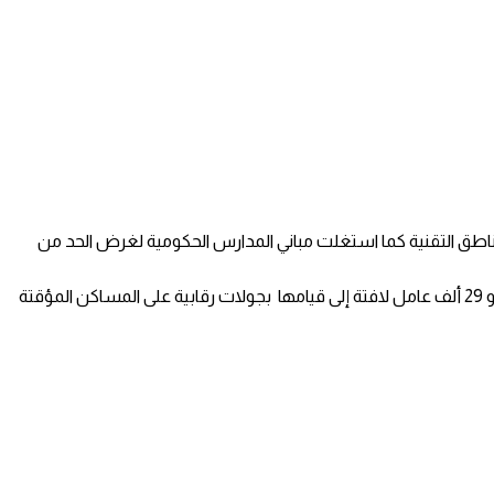
مناطق التقنية كما استغلت مباني المدارس الحكومية لغرض الحد من
وكانت لجنة دراسة أوضاع سكن العمالة قد أكدت – سابقا – أن المساكن التي تم تجهيزها وتتبع لهيئة المدن الصناعية ومناطق التقنية تتسع لنحو 29 ألف عامل لافتة إلى قيامها بجولات رقابية على المساكن المؤقتة