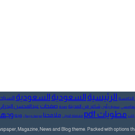
الرئيسية
السعودية
السعودية
السياح
 الخامسة
صفحات
عبدالمحسن البدراني
شاعر من المدينة
لمغامسي
صحة
سمية جلّون
مطويات pdf
وجها
ملامحنا
وجه
كات
مفضلة الاولى
موضة وجمال
aper, Magazine, News and Blog theme. Packed with options that 