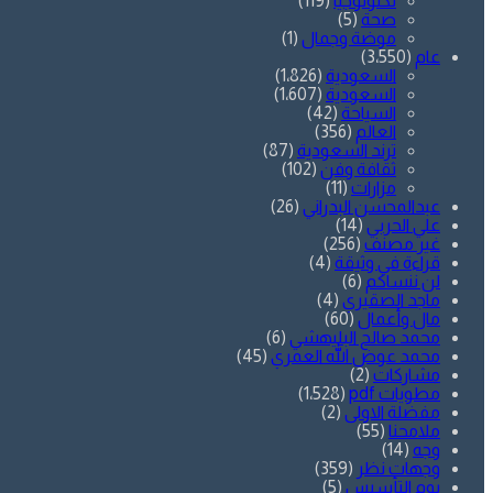
تكنولوجيا
(119)
صحة
(5)
موضة وجمال
(1)
عام
(3٬550)
السعودية
(1٬826)
السعودية
(1٬607)
السياحة
(42)
العالم
(356)
ترند السعودية
(87)
ثقافة وفن
(102)
مزارات
(11)
عبدالمحسن البدراني
(26)
علي الحربي
(14)
غير مصنف
(256)
قراءة في وثيقة
(4)
لن ننساكم
(6)
ماجد الصقيري
(4)
مال وأعمال
(60)
محمد صالح البليهشي
(6)
محمد عوض الله العمري
(45)
مشاركات
(2)
مطويات pdf
(1٬528)
مفضلة الاولى
(2)
ملامحنا
(55)
وجه
(14)
وجهات نظر
(359)
يوم التأسيس
(5)