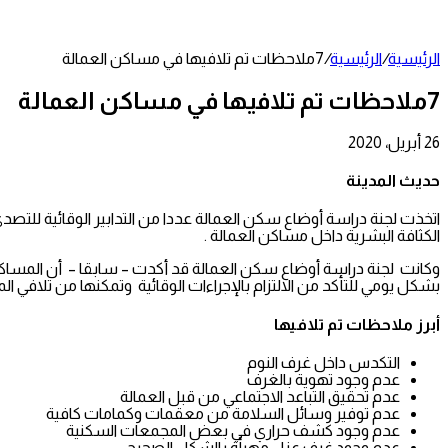
عمود
جانبي
الرئيسية
/
الرئيسية
/
7ملاحظات تم تلافيها في مساكن العمالة
7ملاحظات تم تلافيها في مساكن العمالة
26 أبريل، 2020
تويتر
طباعة
تيلقرام
لينكدإن
واتساب
مشاركة
فيسبوك
عبر
حديث المدينة
البريد
اتخذت لجنة دراسة أوضاع سكن العمالة عددا من التدابير الوقائية للت
الكثافة البشرية داخل مساكن العمالة .
بشكل يومي للتأكد من الالتزام بالإجراءات الوقائية وتمكنها من تلافي ا
أبرز ملاحظات تم تلافيها
التكدس داخل غرف النوم
عدم وجود تهوية بالغرف
عدم تحقيق التباعد الاجتماعي من قبل العمالة
عدم توفير وسائل السلامة من معقمات وكمامات كافية
عدم وجود كشف حراري في بعض المجمعات السكنية
عدم وجود غرف عزل مهيأة بالشكل الصحيح