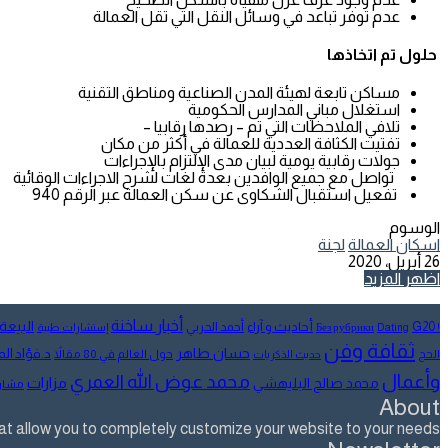
عدم توفر تباعد في وسائل النقل التي تقل العمالة
حلول تم اتخاذها
مساكن تابعة لهيئة المدن الصناعية ومناطق التقنية
استغلال مباني المدارس الحكومية
تلافي الملاحظات التي تم – رصدها رقابيا –
تفتيت الكثافة العددية للعمالة في أكثر من مكان
جولات رقابية يومية لبيان مدى الإلتزام بالإجراءات
تواصل مع جميع الوافدين بعدة لغات لشرح الاجراءات الوقائية
تفعيل استقبال الشكاوى عن سكن العمالة عبر الرقم 940
الوسوم
اسكان العمالة
لجنة
26 أبريل، 2020
تويتر
طباعة
تيلقرام
لينكدإن
واتساب
مشاركة
فيسبوك
اظهر المزيد
عبر
البريد
أخبار ساخنة
البيعة
أحاديث و آراء
G20
أحمد الحربي
! Без рубрики
Dating
إستشارات طبية
ثقافة وفن
حسان طاهر
د.فؤاد ا
الحج
حول العالم في 80 مقالاً
حديث الذكريات
وأعمال
محمد عوض الله العمري
مزارات
محمد صالح البليهشي
مشار
About
allow you to completely customize your website to your needs.