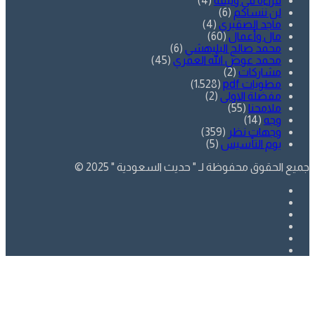
قراءة في وثيقة
(4)
لن ننساكم
(6)
ماجد الصقيري
(4)
مال وأعمال
(60)
محمد صالح البليهشي
(6)
محمد عوض الله العمري
(45)
مشاركات
(2)
مطويات pdf
(1٬528)
مفضلة الاولى
(2)
ملامحنا
(55)
وجه
(14)
وجهات نظر
(359)
يوم التأسيس
(5)
جميع الحقوق محفوظة لـ " حديث السعودية " 2025 ©
فيسبوك
تويتر
يوتيوب
انستقرام
SnapChat
whatsapp
زر
تويتر
فيسبوك
الذهاب
إلى
الأعلى