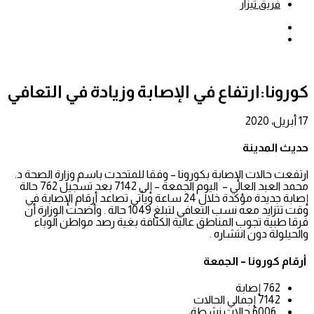
فريق تيزار
بحث
عن
إضافة
عمود
جانبي
كورونا:ارتفاع في الإصابة وزيادة في التعافي
17 أبريل، 2020
حديث المدينة
ارتفعت حالات الإصابة بكورونا – وفقا للمتحدث باسم وزارة الصحة د.
محمد العبد العالي – اليوم الجمعة – إلى 7142 بعد تسجيل 762 حالة
إصابة جديدة مؤكدة خلال 24 ساعة ويأتي تصاعد أرقام الإصابة في
وقت تتزايد معه نسب التعافي لتبلغ 1049 حالة . وأضحت الوزارة أن
فرقا طبية تجوب المناطق عالية الكثافة بغية رصد مواطن الوباء
والحيلولة دون انتشاره .
أرقام كورونا – الجمعة
762 إصابة
7142 إجمالي الحالات
6006 حالات نشطة،