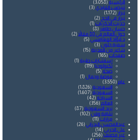
الرئيسية
(3٬058)
تنيضب الفايدي
(3)
تيزار
(1٬172)
تيزار في الحج
(2)
حديث الذكريات
(1)
حسان طاهر
(8)
حول العالم في 80 مقالاً
(2)
د.فؤاد المغامسي
(5)
سمية جلّون
(3)
شاعر من المدينة
(15)
صفحات
(165)
إستشارات طبية
(1)
تكنولوجيا
(119)
صحة
(5)
موضة وجمال
(1)
عام
(3٬550)
السعودية
(1٬826)
السعودية
(1٬607)
السياحة
(42)
العالم
(356)
ترند السعودية
(87)
ثقافة وفن
(102)
مزارات
(11)
عبدالمحسن البدراني
(26)
علي الحربي
(14)
غير مصنف
(256)