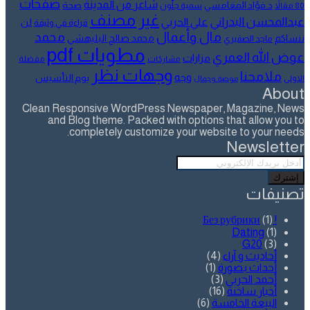
صفحات
شاعر من المدينة
د.فؤاد المغامسي
صحة
80 مقالاً
سمية جلّون
غير مصنف
عبدالمحسن البدراني
علي الحربي
لن
قراءة في وثيقة
مال وأعمال
محمد
ننساكم
محمد صالح البليهشي
ماجد الصقيري
مطويات pdf
عوض الله العمري
مزارات
مشاركات
مفضلة
وجهات نظر
ملامحنا
وجه
يوم التأسيس
الاولى
موضة وجمال
About
Clean Responsive WordPress Newspaper, Magazine, News
and Blog theme. Packed with options that allow you to
completely customize your website to your needs.
Newsletter
أدخل
بريدك
الإلكتروني
تصنيفات
(1)
! Без рубрики
Dating
(1)
G20
(3)
أحاديث و آراء
(4)
أحداث بصورة
(1)
أحمد الحربي
(3)
أخبار ساخنة
(16)
البيعة الخامسة
(6)