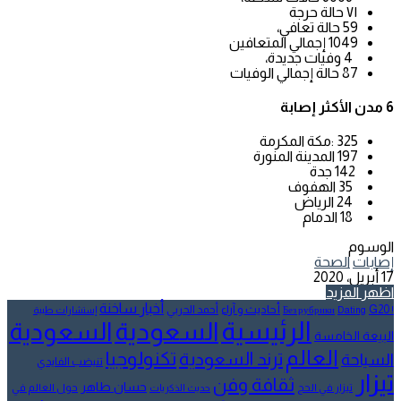
٧١ حالة حرجة
59 حالة تعافي،
1049 إجمالي المتعافين
4 وفيات جديدة،
87 حالة إجمالي الوفيات
6 مدن الأكثر إصابة
325 :مكة المكرمة
197 المدينة المنورة
142 جدة
35 الهفوف
24 الرياض
18 الدمام
الوسوم
إصابات
الصحة
17 أبريل، 2020
اظهر المزيد
أخبار ساخنة
أحاديث و آراء
G20
أحمد الحربي
! Без рубрики
Dating
إستشارات طبية
الرئيسية
السعودية
السعودية
البيعة الخامسة
العالم
تكنولوجيا
ترند السعودية
السياحة
تنيضب الفايدي
تيزار
ثقافة وفن
حسان طاهر
تيزار في الحج
حول العالم في
حديث الذكريات