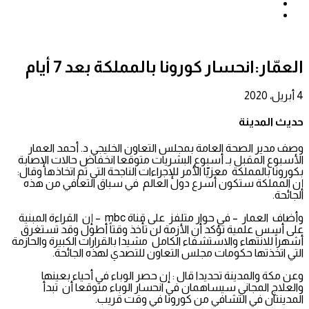
بحث
عن
إضافة
عمود
جانبي
العمّار:انحسار كورونا بالمملكة بعد 7 أيام
4 أبريل، 2020
حديث المدينة
وصف مدير الصحة العامة بمجلس التعاون الخليجي د. أحمد العمار
الأسبوع المقبل بـ أسبوع البشريات متوقعا انخفاض حالات الإصابة
بكورونا بالمملكة معزيّا الأمر للإجراءات الناجحة التي تم اتخاذها وقال:
إن المملكة ستكون أسرع دول العالم في سباق التعافي من هذه
الجائحة.
وأضاف العمار – في حوار متلفز على قناة mbc – إن القراءة المبنية
على أسس علمية تؤكد أن الأزمة لن تأخذ وقتاً أطول وقد تستغرق
أشهراً للانتهاء والاستشفاء الكامل مشيدا بالقرارات الكبيرة والحازمة
التي اتخذتها حكومات مجلس التعاون للتصدي لهذه الجائحة.
وعن مكة والمدينة تحديدا قال : إن حصر الوباء في أحياء بعينها
والعلاج المجاني سيساهمان في انحسار الوباء متوقعا أن تبدأ
المدينتان في التشافي من كورونا في وقت قريب.