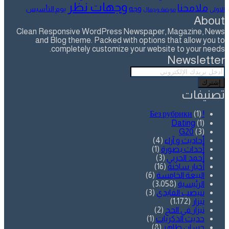
وجهات نظر
ملامحنا
وجه
يوم التأسيس
الاولى
موضة وجمال
About
Clean Responsive WordPress Newspaper, Magazine, News
and Blog theme. Packed with options that allow you to
completely customize your website to your needs.
Newsletter
أدخل
بريدك
الإلكتروني
تصنيفات
(1)
! Без рубрики
Dating
(1)
G20
(3)
أحاديث و آراء
(4)
أحداث بصورة
(1)
أحمد الحربي
(3)
أخبار ساخنة
(16)
البيعة الخامسة
(6)
الرئيسية
(3٬058)
تنيضب الفايدي
(3)
تيزار
(1٬172)
تيزار في الحج
(2)
حديث الذكريات
(1)
حسان طاهر
(8)