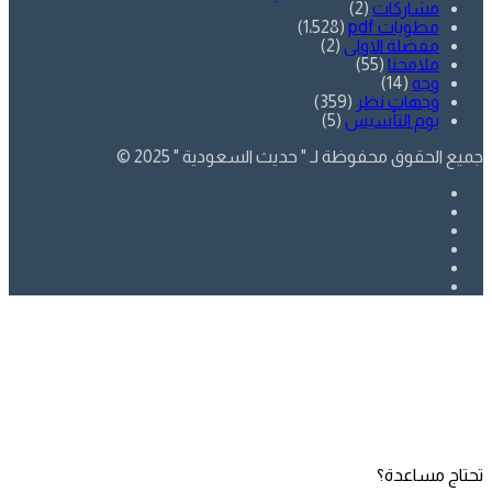
مشاركات
(2)
مطويات pdf
(1٬528)
مفضلة الاولى
(2)
ملامحنا
(55)
وجه
(14)
وجهات نظر
(359)
يوم التأسيس
(5)
جميع الحقوق محفوظة لـ " حديث السعودية " 2025 ©
فيسبوك
تويتر
يوتيوب
انستقرام
SnapChat
whatsapp
زر
تويتر
فيسبوك
الذهاب
إلى
الأعلى
تحتاج مساعدة؟