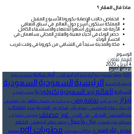
ماذا قال العمّار ؟
انخفاض حالات الإصابة بكورونا الأسبوع المقبل
المملكة ستكون أسرع دول العالم في سباق التعافي
الأزمة قد تستغرق أشهراً للانتهاء والاستشفاء الكامل
حصر الوباء في أحياء معينة والعلاج المجاني يساهمان في
انحسار الوباء
مكة والمدينة ستبدأ في التشافي من كورونا في وقت قريب
الوسوم
العمار
تعاون
4 أبريل، 2020
اظهر المزيد
أخبار ساخنة
أحاديث و آراء
G20
أحمد الحربي
! Без рубрики
Dating
إستشارات طبية
الرئيسية
السعودية
السعودية
البيعة الخامسة
العالم
تكنولوجيا
ترند السعودية
السياحة
تنيضب الفايدي
تيزار
ثقافة وفن
حسان طاهر
تيزار في الحج
حول العالم في
حديث الذكريات
صفحات
شاعر من المدينة
د.فؤاد المغامسي
صحة
80 مقالاً
سمية جلّون
غير مصنف
عبدالمحسن البدراني
علي الحربي
لن
قراءة في وثيقة
مال وأعمال
محمد
ننساكم
محمد صالح البليهشي
ماجد الصقيري
مطويات pdf
عوض الله العمري
مزارات
مشاركات
مفضلة