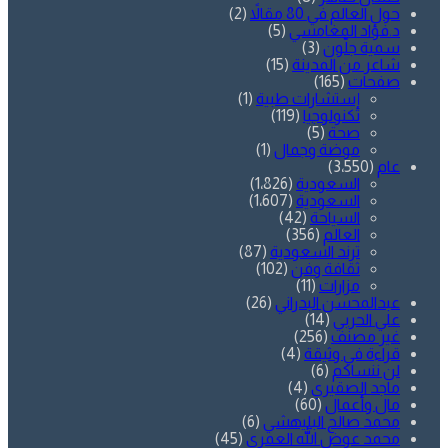
حول العالم في 80 مقالاً
(2)
د.فؤاد المغامسي
(5)
سمية جلّون
(3)
شاعر من المدينة
(15)
صفحات
(165)
إستشارات طبية
(1)
تكنولوجيا
(119)
صحة
(5)
موضة وجمال
(1)
عام
(3٬550)
السعودية
(1٬826)
السعودية
(1٬607)
السياحة
(42)
العالم
(356)
ترند السعودية
(87)
ثقافة وفن
(102)
مزارات
(11)
عبدالمحسن البدراني
(26)
علي الحربي
(14)
غير مصنف
(256)
قراءة في وثيقة
(4)
لن ننساكم
(6)
ماجد الصقيري
(4)
مال وأعمال
(60)
محمد صالح البليهشي
(6)
محمد عوض الله العمري
(45)