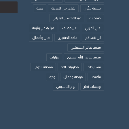
الإلكتروني
سمية جلّون
شاعر من المدينة
صحة
صفحات
عبدالمحسن البدراني
علي الحربي
غير مصنف
قراءة في وثيقة
لن ننساكم
ماجد الصقيري
مال وأعمال
محمد صالح البليهشي
محمد عوض الله العمري
مزارات
مشاركات
مطويات pdf
مفضلة الاولى
ملامحنا
موضة وجمال
وجه
وجهات نظر
يوم التأسيس