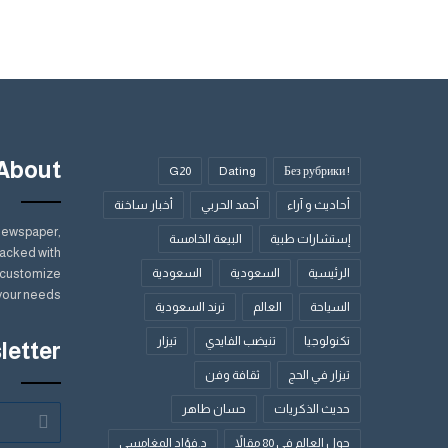
About
G20
Dating
! Без рубрики
أحاديث و آراء
أحمد الحربي
أخبار ساخنة
Newspaper,
إستشارات طبية
البيعة الخامسة
acked with
الرئيسية
السعودية
السعودية
y customize
your needs.
السياحة
العالم
ترند السعودية
تكنولوجيا
تنيضب الفايدي
تيزار
letter
تيزار في الحج
ثقافة وفن
حديث الذكريات
حسان طاهر
أدخل
بريدك
حول العالم في 80 مقالاً
د.فؤاد المغامسي