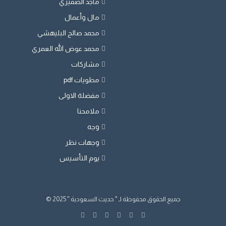
ماجد الصقيري
مال وأعمال
محمد صالح البليهشي
محمد عوض الله العمري
مشاركات
مطويات pdf
مفضلة الاولى
ملامحنا
وجه
وجهات نظر
يوم التأسيس
جميع الحقوق محفوظة لـ " حديث السعودية " 2025 ©
تويتر
فيسبوك
يوتيوب
انستقرام
SnapChat
whatsapp