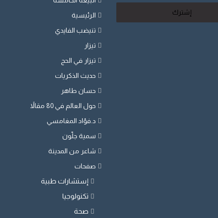
البيعة الخامسة
الرئيسية
تنيضب الفايدي
تيزار
تيزار في الحج
حديث الذكريات
حسان طاهر
حول العالم في 80 مقالاً
د.فؤاد المغامسي
سمية جلّون
شاعر من المدينة
صفحات
إستشارات طبية
تكنولوجيا
صحة