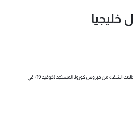
ل خليجيا
أثارت أرقام التعافي من كورونا أجواء تفاؤلية في أوساط دول مجلس التعاون الحليجي و أعلن مجلس الصحة لدول المجلس إن عدد حالات الشفاء من فيروس كورونا المستجد (كوفيد 19) في