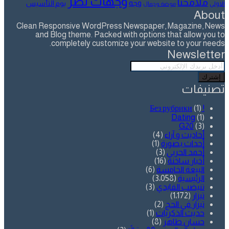
وجهات نظر
ملامحنا
وجه
يوم التأسيس
الاولى
موضة وجمال
About
Clean Responsive WordPress Newspaper, Magazine, News
and Blog theme. Packed with options that allow you to
completely customize your website to your needs.
Newsletter
أدخل
بريدك
الإلكتروني
تصنيفات
(1)
! Без рубрики
Dating
(1)
G20
(3)
أحاديث و آراء
(4)
أحداث بصورة
(1)
أحمد الحربي
(3)
أخبار ساخنة
(16)
البيعة الخامسة
(6)
الرئيسية
(3٬058)
تنيضب الفايدي
(3)
تيزار
(1٬172)
تيزار في الحج
(2)
حديث الذكريات
(1)
حسان طاهر
(8)