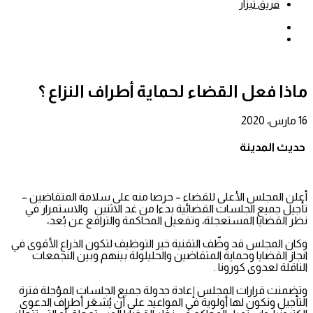
فريق تيزار
بحث
عن
إضافة
عمود
جانبي
ماذا فعل القضاء لحماية أطراف النزاع ؟
16 مارس، 2020
حديث المدينة
أعلن المجلس الأعلى للقضاء – حرصا منه على سلامة المتقاضين –
تأجيل جميع الجلسات القضائية بدءا من غد الاثنين والاستمرار في
نظر القضايا المستعجلة، وتفعيل المحاكمة والترافع عن بُعد،
وكان المجلس قد وظّف التقنية خير التوظيف لتكون الذراع الأقوى في
انجاز القضايا وحماية المتقاضين والحليلولة بينهم وبين النجمعات
الناقلة لعدوى كورونا .
وتضمنت قرارات المجلس إعادة جدولة جميع الجلسات المؤجلة فترة
التأجيل ونكون لها أولوية في المواعيد على أن يُشعَر أطراف الدعوى