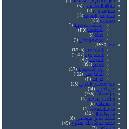
حول العالم في 80 مقالاً
(2)
د.فؤاد المغامسي
(5)
سمية جلّون
(3)
شاعر من المدينة
(15)
صفحات
(165)
إستشارات طبية
(1)
تكنولوجيا
(119)
صحة
(5)
موضة وجمال
(1)
عام
(3٬550)
السعودية
(1٬826)
السعودية
(1٬607)
السياحة
(42)
العالم
(356)
ترند السعودية
(87)
ثقافة وفن
(102)
مزارات
(11)
عبدالمحسن البدراني
(26)
علي الحربي
(14)
غير مصنف
(256)
قراءة في وثيقة
(4)
لن ننساكم
(6)
ماجد الصقيري
(4)
مال وأعمال
(60)
محمد صالح البليهشي
(6)
محمد عوض الله العمري
(45)
مشاركات
(2)