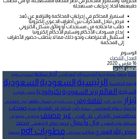
الكترونيا واستمرار المحاكم في نظر القضايا المستعجلة، أو التي تتطلب
طبيعتها اتخاذ إجراءات مستعجلة
استمرار المحاكم في إجراءات المحاكمة والترافع عن بُعد
فرض تبادل المذكرات بين أطراف الدعوى إلكترونيًّا
طلب ما تحتاجه من مستجدات أو وثائق بشكل الكتروني
إيداع مسودات الأحكام وتسليم الأحكام إلكترونيا
استقبال الاعتراضات ونحو ذلك مما لا يتطلب حضور الأطراف
إلى المحكمة
الوسوم
العدل
القضاء
16 مارس، 2020
اظهر المزيد
أخبار ساخنة
أحاديث و آراء
G20
أحمد الحربي
! Без рубрики
Dating
إستشارات طبية
الرئيسية
السعودية
السعودية
البيعة الخامسة
العالم
تكنولوجيا
ترند السعودية
السياحة
تنيضب الفايدي
تيزار
ثقافة وفن
حسان طاهر
تيزار في الحج
حول العالم في
حديث الذكريات
صفحات
شاعر من المدينة
د.فؤاد المغامسي
صحة
80 مقالاً
سمية جلّون
غير مصنف
عبدالمحسن البدراني
علي الحربي
لن
قراءة في وثيقة
مال وأعمال
محمد
ننساكم
محمد صالح البليهشي
ماجد الصقيري
مطويات pdf
عوض الله العمري
مزارات
مشاركات
مفضلة