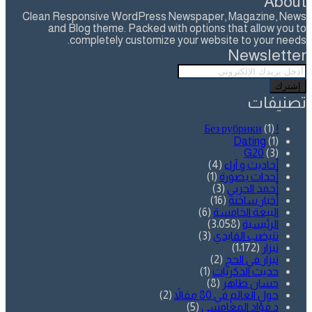
About
Clean Responsive WordPress Newspaper, Magazine, News
and Blog theme. Packed with options that allow you to
completely customize your website to your needs.
Newsletter
أدخل
بريدك
الإلكتروني
تصنيفات
(1)
! Без рубрики
Dating
(1)
G20
(3)
أحاديث و آراء
(4)
أحداث بصورة
(1)
أحمد الحربي
(3)
أخبار ساخنة
(16)
البيعة الخامسة
(6)
الرئيسية
(3٬058)
تنيضب الفايدي
(3)
تيزار
(1٬172)
تيزار في الحج
(2)
حديث الذكريات
(1)
حسان طاهر
(8)
حول العالم في 80 مقالاً
(2)
د.فؤاد المغامسي
(5)