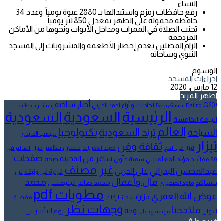
النساء
رفع حافظات زمزم واستبدالها بـ 2880 عبوة يومياً وعدد 34
حافظة محمولة على الظهر بمعدل 850 لتر يومياً.
تجنب الصلاة في الممرات ومداخل الأبواب ونحوها من الأماكن
المزدحمة
الزام المصلين بعدم إحضار الأطعمة والمشروبات إلى المسجد
النبوي وساحاته
الوسوم
اجراءات
المسجد
12 مارس، 2020
اظهر المزيد
أخبار ساخنة
أحاديث و آراء
G20
أحمد الحربي
! Без рубрики
Dating
إستشارات طبية
الرئيسية
السعودية
السعودية
البيعة الخامسة
العالم
تكنولوجيا
ترند السعودية
السياحة
تنيضب الفايدي
تيزار
ثقافة وفن
حسان طاهر
تيزار في الحج
حول العالم في
حديث الذكريات
صفحات
شاعر من المدينة
د.فؤاد المغامسي
صحة
80 مقالاً
سمية جلّون
غير مصنف
عبدالمحسن البدراني
علي الحربي
لن
قراءة في وثيقة
مال وأعمال
محمد
ننساكم
محمد صالح البليهشي
ماجد الصقيري
مطويات pdf
عوض الله العمري
مزارات
مشاركات
مفضلة
وجهات نظر
ملامحنا
وجه
يوم التأسيس
الاولى
موضة وجمال