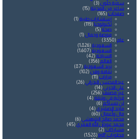
سمية جلّون
(3)
شاعر من المدينة
(15)
صفحات
(165)
إستشارات طبية
(1)
تكنولوجيا
(119)
صحة
(5)
موضة وجمال
(1)
عام
(3٬550)
السعودية
(1٬826)
السعودية
(1٬607)
السياحة
(42)
العالم
(356)
ترند السعودية
(87)
ثقافة وفن
(102)
مزارات
(11)
عبدالمحسن البدراني
(26)
علي الحربي
(14)
غير مصنف
(256)
قراءة في وثيقة
(4)
لن ننساكم
(6)
ماجد الصقيري
(4)
مال وأعمال
(60)
محمد صالح البليهشي
(6)
محمد عوض الله العمري
(45)
مشاركات
(2)
مطويات pdf
(1٬528)