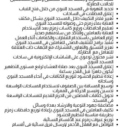
للحالات الطارئة
تجديد التهوية في المسجد النبوي من خلال فتح القباب
إغلاق المظلات في الساحات
تغيير فلاتر التكييف داخل المسجد النبوي بشكل مكثف
العناية بماء زمزم حتى وصوله للمسجد النبوي
تعقيم الحافظات ورفع كاسات زمزم بعد الاستخدام
العناية بالعاملين والتأكد من سلامتهم صحياً،
إلزام العاملين باستخدام القفازات والكمامات أثناء العمل.
تنفيذ برامج للتثقيف الصحي للعاملين في المسجد النبوي
تعزيز التنسيق والتعاون المشترك مع الجهات ذات العلاقة
للتعامل مع الطارئة,
نشر محتوى توعوي على الشاشات الإلكترونية في ساحات
المسجد النبوي
إغلاق المسجد النبوي بعد صلاة العشاء لرفع مستوى التطهير
ليكون جاهزًا قبل الفجر بساعة
إعادة تنظيم الحشود لتوزيع الكثافات في أنحاء المسجد النبوي
وساحاته
توسيع المسافة بين الصفوف لاستخدام المساحات الواسعة
تحسين وتيسير الحركة في الممرات
تحويل كثافات المصلين من الحرم القديم للمساحات الواسعة
في المسجد
مضاعفة جهود التوعية والارشاد بعدة وسائل
تكليف العاملين في المسجد النبوي بإعادة توزيع حافظات زمزم
بطريقة مناسبة لتنظيم الحشود
توزيع عبوات زمزم عند الأقسام النسائية،
التواصل مع الهلال الأحمر لإرسال فرق نسائية في أقسام