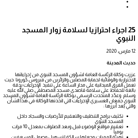
بحث
عن
إضافة
عمود
جانبي
25 اجراء احترازيا لسلامة زوار المسجد
النبوي
12 مارس، 2020
حديث المدينة
عززت وكالة الرئاسة العامة لشؤون المسجد النبوي من إجراءاتها
الاحترازية والوقائية لحماية المصلين والزائرين من فيروس كورونا حيث
تعمل الفرق الميدانية على مدار الساعة على تنفيذ الإجراءات بدقة
بالغة للحفاظ على سلامة قاصدي مسجد المصطفى صلى الله عليه
وسلم وعدّد المتحدث الرسمي بوكالة الرئاسة العامة لشؤون المسجد
النبوي جمعان العسيري الإجراءات التي اتخذتها الوكالة في هذا الشأن
والتي يُعد أبرزها :
تكثيف برامج التنظيف والتعقيم للأرضيات والسجاد داخل
المسجد النبوي
تعقيم مواقع الوضوء قبل وبعد الصلوات بمعدل 10 مرات
يومياً
تهيئة الممرات وجعلها سالكة لتسهيل وصول المسعفين